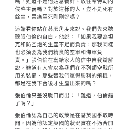
嗎？難道不是他姑息養奸、放任希特勒的
侵略主義嗎？對於這樣的人，豈不是死有
餘辜，胃痛至死剛剛好嗎？
這端看你站在甚麼角度來說。我們先來聽
聽張伯倫的自白，他說：「如果我要為坦
克和防空炮的生產不足而負責，那我同樣
也必須要為我們精良的空軍和海軍負
責。」張伯倫在寫給家人的信中自我辯解
說，難道有人會以為我們在不列顛空戰所
用的裝備、那些替我們贏得勝利的飛機，
都是在我下台後才生產出來的嗎？
張伯倫只差沒脫口而出：「難道，伯倫錯
了嗎？」
張伯倫認為自己的政策是在替英國爭取時
間，因為他認定英國的狀況實在不適合開