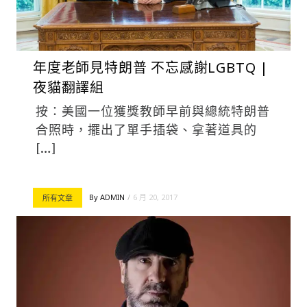
年度老師見特朗普 不忘感謝LGBTQ |
夜貓翻譯組
按：美國一位獲獎教師早前與總統特朗普
合照時，擺出了單手插袋、拿著道具的
[…]
By
ADMIN
6 月 20, 2017
所有文章