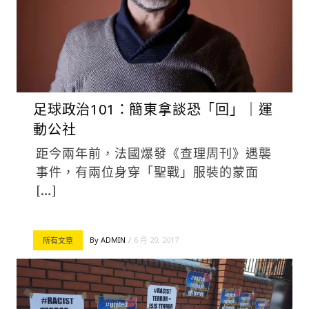
足球政治101：簡東拿談恐「回」｜運
動公社
距今兩年前，法國爆發《查理周刊》遇襲
事件，有兩位身穿「聖戰」服裝的蒙面
[…]
By
ADMIN
6 月 20, 2017
所有文章