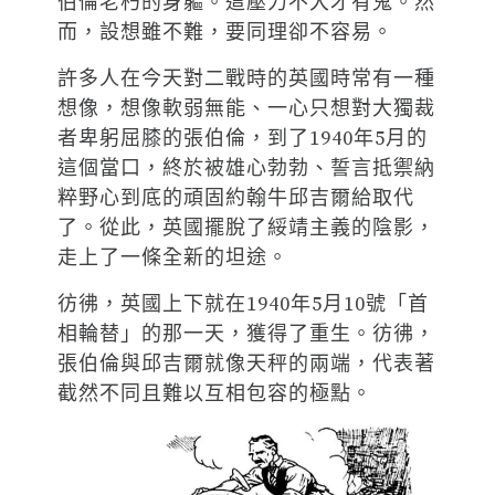
伯倫老朽的身軀。這壓力不大才有鬼。然
而，設想雖不難，要同理卻不容易。
許多人在今天對二戰時的英國時常有一種
想像，想像軟弱無能、一心只想對大獨裁
者卑躬屈膝的張伯倫，到了1940年5月的
這個當口，終於被雄心勃勃、誓言抵禦納
粹野心到底的頑固約翰牛邱吉爾給取代
了。從此，英國擺脫了綏靖主義的陰影，
走上了一條全新的坦途。
彷彿，英國上下就在1940年5月10號「首
相輪替」的那一天，獲得了重生。彷彿，
張伯倫與邱吉爾就像天秤的兩端，代表著
截然不同且難以互相包容的極點。