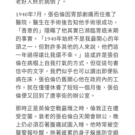
老好人終於病倒了。
1940年7月，張伯倫因胃部劇痛而住進了
醫院，醫生在手術後告知他手術很成功，
「善意的」隱瞞了他其實已瀕臨胃癌末期
的事實。「1940年始終不是我最開心的年
頭之一，但對許多其他的人來說，他們這
一年過得遠比我還不幸。」這或許是張伯
倫在病榻上自我打氣的方式，但從這句書
信中的文字，我們似乎也可以讀出即便臥
病在床，張伯倫仍舊關心他在政府內的工
作。就在僅僅休養了短短一個月後，張伯
倫便又回到了唐寧街的辦公室。
那時正是英倫空戰最熾之時，倫敦正在遭
受空襲。衰老的張伯倫白天開會辦公，晚
上仍必須忍著腹痛試圖入睡。他時常被空
襲警報吵醒，拖著疲累的身子躲進防空避