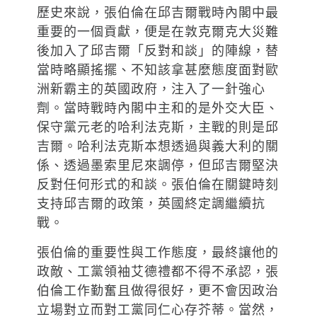
歷史來說，張伯倫在邱吉爾戰時內閣中最
重要的一個貢獻，便是在敦克爾克大災難
後加入了邱吉爾「反對和談」的陣線，替
當時略顯搖擺、不知該拿甚麼態度面對歐
洲新霸主的英國政府，注入了一針強心
劑。當時戰時內閣中主和的是外交大臣、
保守黨元老的哈利法克斯，主戰的則是邱
吉爾。哈利法克斯本想透過與義大利的關
係、透過墨索里尼來調停，但邱吉爾堅決
反對任何形式的和談。張伯倫在關鍵時刻
支持邱吉爾的政策，英國終定調繼續抗
戰。
張伯倫的重要性與工作態度，最終讓他的
政敵、工黨領袖艾德禮都不得不承認，張
伯倫工作勤奮且做得很好，更不會因政治
立場對立而對工黨同仁心存芥蒂。當然，