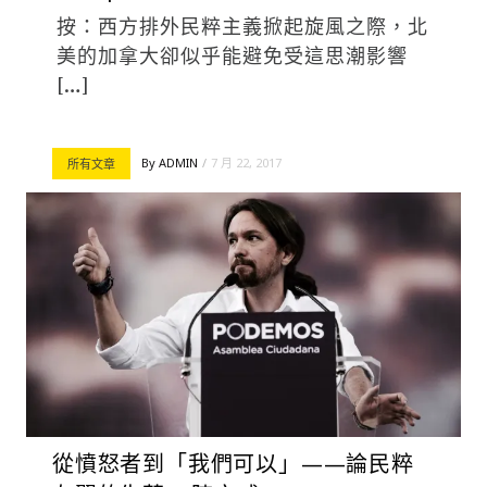
按：西方排外民粹主義掀起旋風之際，北
美的加拿大卻似乎能避免受這思潮影響
[…]
By
ADMIN
7 月 22, 2017
所有文章
從憤怒者到「我們可以」——論民粹