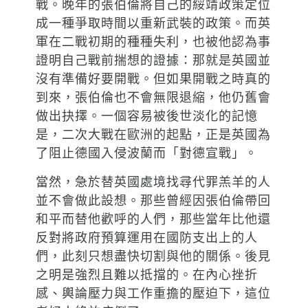
戰。晚年的張伯倫將自己的綏靖政策定位
成一種爭取時間以重新武裝的政策。而英
軍在二戰初期的種種失利，也被他認為事
證明自己戰前揣想的證據：那就是英國並
沒有準備好要開戰。但如果開戰之時真的
到來，張伯倫也不會無限退縮，他仍舊會
做出抉擇。一個容易被後世淡化的記憶
是，二次大戰在歐洲的起點，正是英國為
了阻止德國入侵波蘭而「對德宣戰」。
當然，急於替英國處境找尋代罪羔羊的人
並不會做此設想。那些曾經因張伯倫帶回
和平而替他歡呼的人們，那些當年比他還
反對將政府預算運用在國防支出上的人
們，此刻只想盡快切割與他的關係。後見
之明是強烈且難以抵擋的。在內心挫折
感、輿論壓力與工作重擔的壓迫下，這位