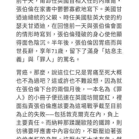
前十天，甫卸任英國首相大任的內維爾‧
張伯倫在家書中鬱鬱寡歡地寫下。美國甘
迺迪總統的父親、時任美國駐英大使的約
瑟夫甘迺迪，在回憶前一天與張伯倫會面
的情形時寫到，張伯倫殘破的身心使他顯
得面色陰沉。半年後，張伯倫因胃癌而與
世長辭，享年71歲，留下了滿身「姑息主
義」與「罪人」的罵名。
胃癌。那麼，說這位仁兄是胃痛至死大概
也不為過吧？這或許也不難設想，因為就
在張伯倫下台的兩個月後，一本名為《罪
人》的小冊子便迅速在英國坊間竄紅，裡
面指責張伯倫應該要為這場戰爭截至目前
為止的失敗──包括敦克爾克在內，負上
主要責任。而納粹那蹂躪歐陸的鐵蹄，則
彷彿要呼應書中內容似的，不斷壓迫著張