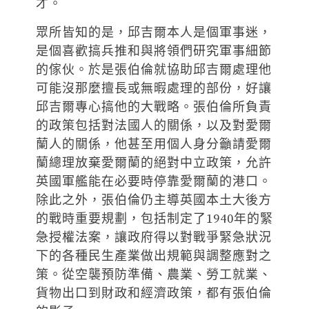
才。
眾所皆知的是，邱吉爾本人是個軍事迷，
是個喜歡搞兵推和與將領們研究軍事細節
的傢伙。於是張伯倫就協助邱吉爾處理他
可能沒那麼擅長或無暇處理的部份，好讓
邱吉爾專心搞他的大戰略。張伯倫所負責
的政策包括對法國人的關係，以及對愛爾
蘭人的關係，他甚至用個人身分籲請愛爾
蘭總理放棄愛爾蘭的絕對中立政策，允許
英國軍艦能在必要時停靠愛爾蘭的港口。
除此之外，張伯倫仍主導英國本土大後方
的戰時重要規劃，包括制定了1940年的緊
急授權法案，讓政府得以對戰爭緊急狀況
下的各種民生產業做出規範與調整應對之
策。從空襲預防準備、農業、勞工就業、
貨物出口到財政和經濟政策，都有張伯倫