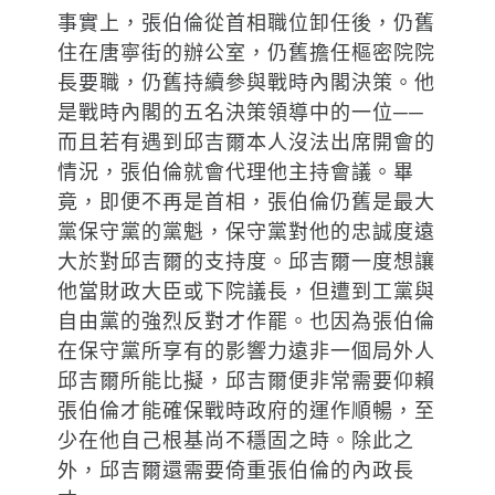
事實上，張伯倫從首相職位卸任後，仍舊
住在唐寧街的辦公室，仍舊擔任樞密院院
長要職，仍舊持續參與戰時內閣決策。他
是戰時內閣的五名決策領導中的一位──
而且若有遇到邱吉爾本人沒法出席開會的
情況，張伯倫就會代理他主持會議。畢
竟，即便不再是首相，張伯倫仍舊是最大
黨保守黨的黨魁，保守黨對他的忠誠度遠
大於對邱吉爾的支持度。邱吉爾一度想讓
他當財政大臣或下院議長，但遭到工黨與
自由黨的強烈反對才作罷。也因為張伯倫
在保守黨所享有的影響力遠非一個局外人
邱吉爾所能比擬，邱吉爾便非常需要仰賴
張伯倫才能確保戰時政府的運作順暢，至
少在他自己根基尚不穩固之時。除此之
外，邱吉爾還需要倚重張伯倫的內政長