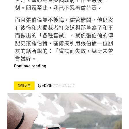
苦楚，盡心地替英國政府工作至最後一
刻。閱讀至此，我已不忍再做苛責。
而且張伯倫並不後悔，儘管鬱悶，他仍沒
有後悔和大獨裁者打交道與那些為了和平
而做出的「各種嘗試」。就像張伯倫的傳
記史家羅伯特‧塞爾夫引用張伯倫一位朋
友的話所說的：「嘗試而失敗，總比未曾
嘗試好。 」
Continue reading
By
ADMIN
7 月 27, 2017
所有文章