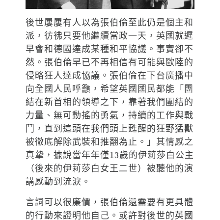
後世屢屢有人以為張伯倫至此仍是個主和
派，彷彿只要他繼續當政一天，英國就遲
早會和德國達成某種和平協議。事實卻不
然。張伯倫早已不再相信有可能與歐陸的
侵略狂人達成協議。張伯倫在下台廣播中
向全國人民呼籲，希望英國國民都能「團
結在新首相的領導之下，靠著我們團結的
力量、無可動搖的勇氣，持續的工作與戰
鬥，直到這頭在我們頭上甦醒的狂野猛獸
被徹底解除武裝和推翻為止。」其情感之
真摯，據說當年年僅13歲的伊莉莎白公主
（後來的伊莉莎白女王二世）被聽他的演
講感動到流淚。
言詞可以很廉價，張伯倫還需要有更具體
的行動來證明他自己。或許對後世的英國