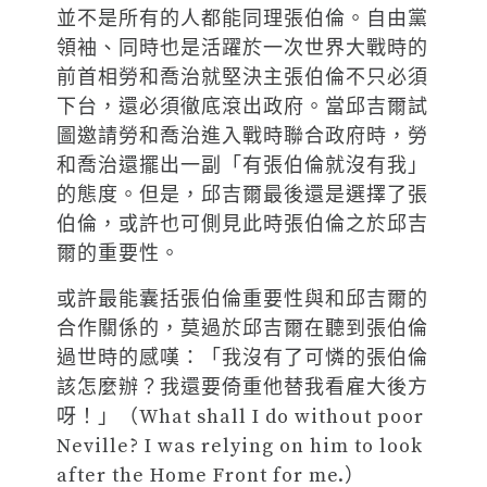
並不是所有的人都能同理張伯倫。自由黨
領袖、同時也是活躍於一次世界大戰時的
前首相勞和喬治就堅決主張伯倫不只必須
下台，還必須徹底滾出政府。當邱吉爾試
圖邀請勞和喬治進入戰時聯合政府時，勞
和喬治還擺出一副「有張伯倫就沒有我」
的態度。但是，邱吉爾最後還是選擇了張
伯倫，或許也可側見此時張伯倫之於邱吉
爾的重要性。
或許最能囊括張伯倫重要性與和邱吉爾的
合作關係的，莫過於邱吉爾在聽到張伯倫
過世時的感嘆：「我沒有了可憐的張伯倫
該怎麼辦？我還要倚重他替我看雇大後方
呀！」（What shall I do without poor
Neville? I was relying on him to look
after the Home Front for me.）