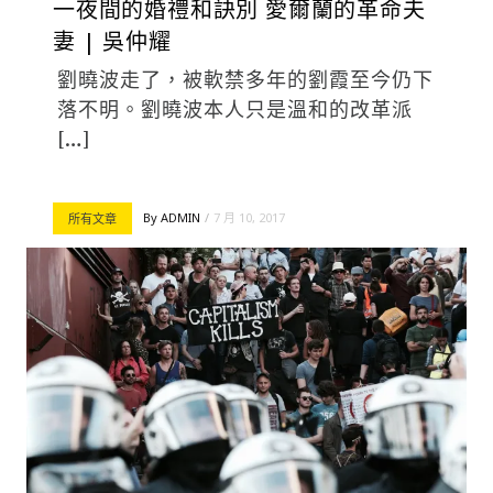
一夜間的婚禮和訣別 愛爾蘭的革命夫
妻 | 吳仲耀
劉曉波走了，被軟禁多年的劉霞至今仍下
落不明。劉曉波本人只是溫和的改革派
[…]
By
ADMIN
7 月 10, 2017
所有文章