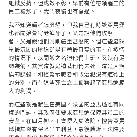
組織反抗，但成效不彰，早前有位帶領罷工的
員工被炒了，我們夜貓也有寫過。
我不知道讀者怎麼想，但我自己有時談亞馬遜
也都開始覺得老掉牙了，又是說他們攻擊工
會，又是說他們剝削嚴重甚麼的。但這些最簡
單最沉悶的壓迫卻是有著最真實的事。在疫情
的情況下，以開飯之名迫他們上班，又沒有足
夠裝備，其實這就是迫著他們去死。這是大規
模的謀殺，和槍斃示威者和政治犯沒有道德上
的分別。而在這些死亡之上便築起了亞馬遜龐
大的利潤。
而這些就是發生在美國。法國的亞馬遜也有同
樣的問題，其政府便要求亞馬遜保障其員工的
安全。在四月初，工會便入稟法院，控告亞馬
遜指其沒有保障員工利益，最後勝訴。法院要