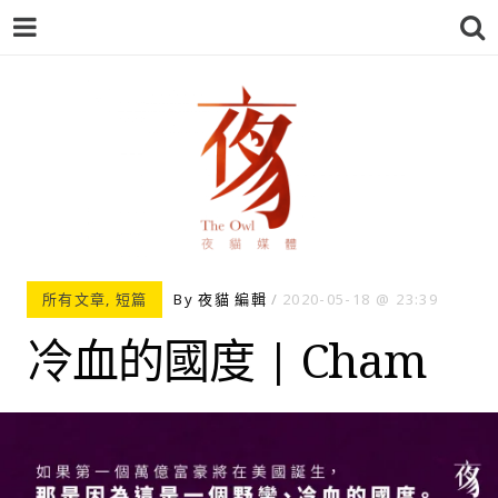
夜貓-THEOWL
所有文章
,
短篇
By
夜貓 編輯
2020-05-18
23:39
冷血的國度 | Cham