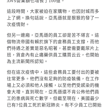
AWS營業額也增長了100億。
這段時間，大家被迫在家購物，也因封城而多
上了網。換句話說，亞馬遜就是狠狠的發了一
次疫情財。
但另一邊廂，亞馬遜的員工卻是苦不堪言。這
個物流帝國有賴於旗下的倉務員工支撐，而他
們待遇之差實是惡名昭著，甚麼需要戴尿片上
班，貨倉內有止痛藥供員工購買云云，也開始
為主流新聞所認知。
但在這次疫情中，這些倉務員工要付出的要被
往常更多。他們沒有足夠的防疫裝備，在工作
場上又必須和他人接觸，以至他們受感染的機
會大增。直到現在，亞馬遜還不肯公佈他們員
工的患病與死亡數字。但截至現在，美國最少
已有7位員工死於新冠肺炎。有不少員工已開始