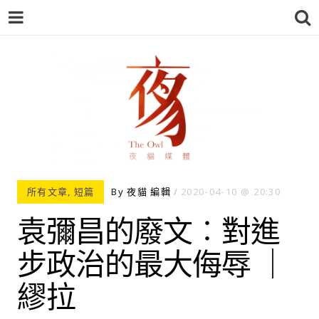
夜貓-THEOWL
所有文章
,
短篇
By
夜貓 編輯
2020-04-10
20:30
袁彌昌的廢文︰對進
步政治的最大侮辱 ｜
繆拉