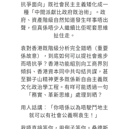
抗爭面向」既社會民主主義矮化成一
種「中間派獻比政府既治術」。政
府、資產階級自然知道發生咩事唔出
聲，但真係唔少人繼續比佢呢套思維
扯住走。
袁對香港既階級分析完全錯晒（重要
係故意），到底如何可以提社會進步
而唔抗爭？香港功能組別向工商界別
傾斜、香港資本同中共勾結共謀，甚
至獅子山精神更多既係新自由主義既
文化政治學工程。有咩可能透過一句
「務實、革新思維」處理到晒？
用人話講︰「你唔係以為唔駛鬥地主
就可以有社會公義啊袁生！」
我唔直接答你，用例子答你。桑德斯