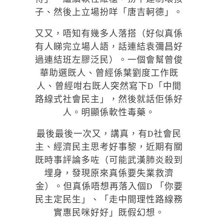
子、然後上立場扮咩「唐吉軻德」。
又又，唔知有幾多人落搭（好似真係
有人睇完立場人語，話連結袁彌昌好
過連結班左膠泛民）。一個會幫曾俊
華助選既人、曾經係葉劉度工作既
人、曾經咁右既人突然寫下D「中間
路線式社會民主」，然後就話佢係好
人。明顯係軟性毒藥。
最後最後一次又，講真，有D社會民
主、經濟民主思考好事黎，近期有關
既時事評論多咗（可能武漢肺炎殺到
埋身，發現原來真係要失業救濟
金）。但真係唔想再落入個D 「你要
民主定民生」、「走中間理性路線務
實惠民咪好好」既假幻想。