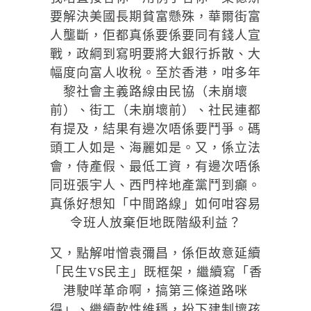
要解決美國長期貧富懸殊，華爾街富
人壟斷，佢都真係要係要同有錢人宣
戰，政綱到寫明要將大銀行拆散、大
幅度向富人收稅。至於香港，咁多年
黎社會主義路線由民協（未崩壞
前）、街工（未崩壞前）、社民連都
有提及，結果有邊次唔係要鬥爭。碼
頭工人如是、海麗如是。又，係立法
會，侍產假、最低工資，有邊次唔係
同班張宇人、西門梓地產黨鬥到癲。
真係好想知「中間路線」如何咁容易
令班人放棄佢地既階級利益？
又，點解咁憎袁彌昌，係佢故意延續
「民生VS民主」既框架，繼續寫「香
港駛咩革命啊，搞第三條道路咪
得」、繼續軟性維穩，扮下建制壞孩