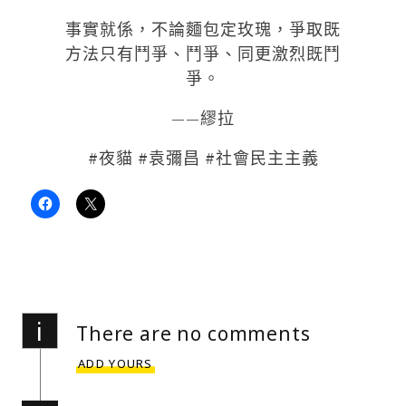
事實就係，不論麵包定玫瑰，爭取既
方法只有鬥爭、鬥爭、同更激烈既鬥
爭。
——繆拉
#
夜貓
#
袁彌昌
#
社會民主主義
i
There are no comments
ADD YOURS