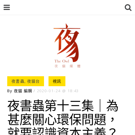
夜貓-THEOWL
夜書蟲
,
夜貓台
視訊
By
夜貓 編輯
2020-01-24
18:43
夜書蟲第十三集｜為
甚麼關心環保問題，
就要認識資本主義？