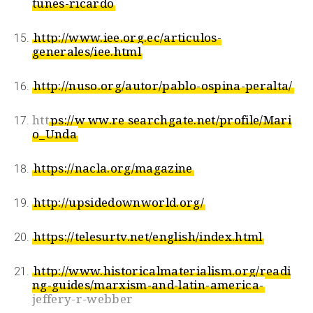
tunes-ricardo
http://www.iee.org.ec/articulos-
generales/iee.html
http://nuso.org/autor/pablo-ospina-peralta/
htt
ps://w
ww.re
searchgate.net/profile/Mari
o_Unda
https://nacla.org/magazine
http://upsidedownworld.org/
https://telesurtv.net/english/index.html
http://www.historicalmaterialism.org/readi
ng-guides/marxism-and-latin-america-
jeffery-r-webber