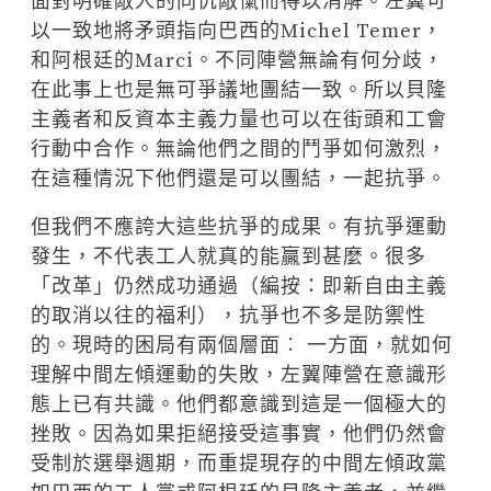
面對明確敵人的同仇敵愾而得以消解。左翼可
以一致地將矛頭指向巴西的Michel Temer，
和阿根廷的Marci。不同陣營無論有何分歧，
在此事上也是無可爭議地團結一致。所以貝隆
主義者和反資本主義力量也可以在街頭和工會
行動中合作。無論他們之間的鬥爭如何激烈，
在這種情況下他們還是可以團結，一起抗爭。
但我們不應誇大這些抗爭的成果。有抗爭運動
發生，不代表工人就真的能贏到甚麼。很多
「改革」仍然成功通過（編按：即新自由主義
的取消以往的福利），抗爭也不多是防禦性
的。現時的困局有兩個層面︰ 一方面，就如何
理解中間左傾運動的失敗，左翼陣營在意識形
態上已有共識。他們都意識到這是一個極大的
挫敗。因為如果拒絕接受這事實，他們仍然會
受制於選舉週期，而重提現存的中間左傾政黨