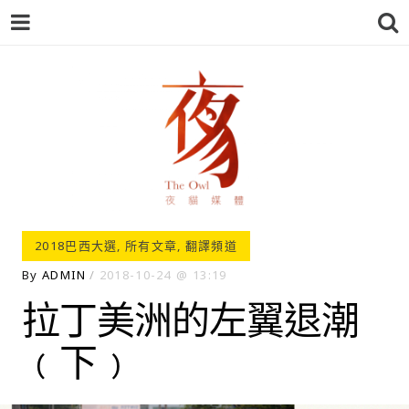
夜貓-THEOWL
2018巴西大選
,
所有文章
,
翻譯頻道
By
ADMIN
2018-10-24
13:19
拉丁美洲的左翼退潮
﹙下﹚