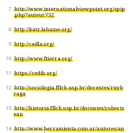
http://www.internationalviewpoint.org/spip
.php?auteur732
http://katz.lahaine.org/
http://cedla.org/
http://www.ftierra.org/
https://cedib.org/
http://sociologia.fflch.usp.br/docentes/ruyb
raga
http://historia.fflch.usp.br/docentes/roberts
ean
http://www.herramienta.com.ar/autores/an