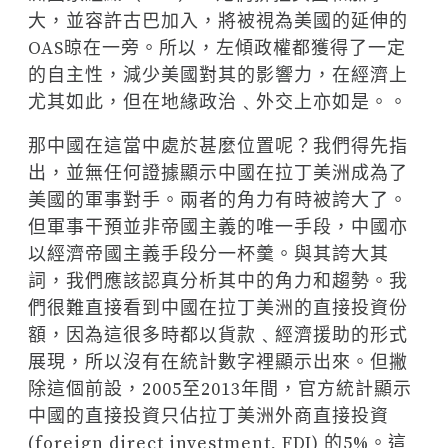
大，並容許古巴加入，將被視為美國的延伸的
OAS晾在一旁。所以，左傾政權都獲得了一定
的自主性，減少美國對其的影響力，在經濟上
尤其如此，但在地緣政治﹑外交上亦如是。。
那中國在這當中處於甚麼位置呢？我們得先指
出，並無任何證據顯示中國在拉丁美洲成為了
美國的軍事對手。兩者的角力有時被誇大了。
但軍事干預並非帝國主義的唯一手段，中國亦
以經濟帝國主義手段分一杯羹。與其誇大其
詞，我們應該認真分析其中的角力和趨勢。我
們很難直接看到中國在拉丁美洲的直接投資份
額，因為這很多時都以貨款﹑經濟援助的形式
展現，所以沒有在統計數字裡顯示出來。但撇
除這個前設，2005至2013年間，官方統計顯示
中國的直接投資只佔拉丁美洲外商直接投資
(foreign direct investment, FDI) 的5%。這