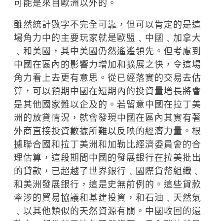
可能是來自歐洲以外的。
雖然統計數字不完全可靠，但可以肯定的是這
場角力中的主要玩家就是歐盟﹑中國﹑加拿大
﹑和美國，其中美國仍然遙遙領先。但考慮到
中國在區內的影響力增加和擴展之快，令這場
角力看上去更有意思。從已經落實的交易去估
算，可以預期中國在短期內的投資量增長將會
是其他國家難以企及的。若留意中國在拉丁美
洲的放貸情況，就會發現中國在區內其實有著
外商直接投資數據所難以反映的經濟力量。根
據聯合國和拉丁美洲和加勒比經濟委員會的合
理估算，這段期間中國的發展銀行在拉美批出
的貸款，已超越了世界銀行﹑國際貨幣組織﹑
和美洲發展銀行，這是史無前例的。這些貨款
牽涉的貿易協議和基建投資，和石油﹑天然氣
﹑以其他類似的天然資源有關。中國收回的還