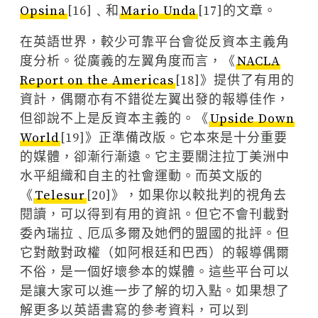
Opsina
[16]﹑和
Mario Unda
[17]的文章。
在英語世界，較少可靠平台會從反資本主義角
度分析。從廣義的左翼角度而言，《
NACLA
Report on the Americas
[18]》提供了有用的
資計，偶爾亦有不錯從左翼出發的報導佳作，
但卻說不上是反資本主義的。《
Upside Down
World
[19]》正準備改版。它本來是十分重要
的媒體，卻漸行漸遠。它主要關注拉丁美洲中
水平組織和自主的社會運動。而英文版的
《
Telesur
[20]》，如果你以較批判的視角去
閱讀，可以得到有用的資訊。但它不會刊載對
委內瑞拉﹑厄瓜多爾及她們的盟國的批評。但
它對敵對政權（如阿根廷和巴西）的報導偶爾
不俗，是一個好壞參本的媒體。這些平台可以
是讓大家可以進一步了解的切入點。如果想了
解更多以英語書寫的參考資料，可以到