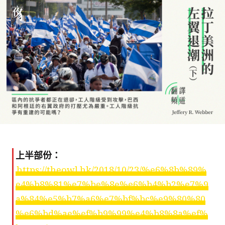
上半部份：
https://theowl.hk/2018/10/23/%e6%8b%89%
e4%b8%81%e7%be%8e%e6%b4%b2%e7%9
a%84%e5%b7%a6%e7%bf%bc%e9%80%80
%e6%bd%ae%ef%b9%99%e4%b8%8a%ef%