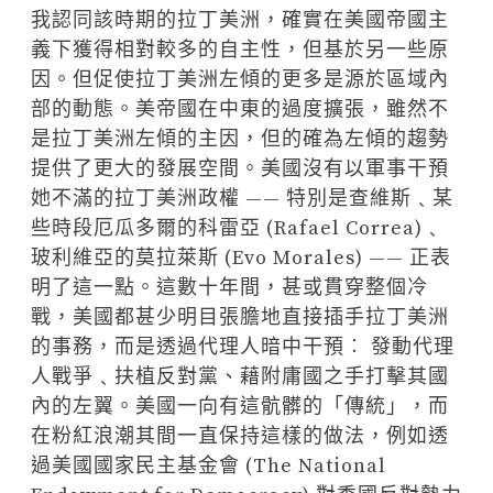
我認同該時期的拉丁美洲，確實在美國帝國主
義下獲得相對較多的自主性，但基於另一些原
因。但促使拉丁美洲左傾的更多是源於區域內
部的動態。美帝國在中東的過度擴張，雖然不
是拉丁美洲左傾的主因，但的確為左傾的趨勢
提供了更大的發展空間。美國沒有以軍事干預
她不滿的拉丁美洲政權 —— 特別是查維斯﹑某
些時段厄瓜多爾的科雷亞 (Rafael Correa)﹑
玻利維亞的莫拉萊斯 (Evo Morales) —— 正表
明了這一點。這數十年間，甚或貫穿整個冷
戰，美國都甚少明目張膽地直接插手拉丁美洲
的事務，而是透過代理人暗中干預︰ 發動代理
人戰爭﹑扶植反對黨、藉附庸國之手打擊其國
內的左翼。美國一向有這骯髒的「傳統」，而
在粉紅浪潮其間一直保持這樣的做法，例如透
過美國國家民主基金會 (The National