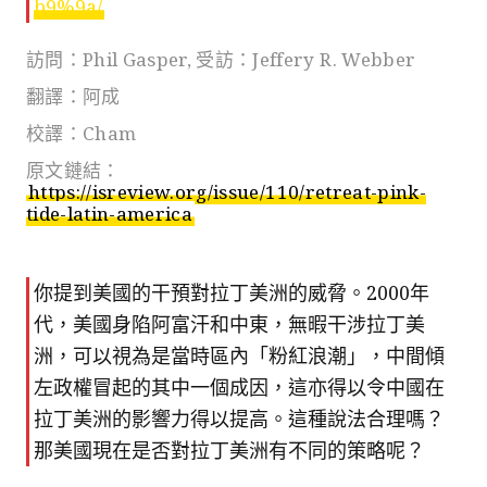
b9%9a/
訪問：Phil Gasper, 受訪：Jeffery R. Webber
翻譯：阿成
校譯：Cham
原文鏈結：
https://isreview.org/issue/110/retreat-pink-
tide-latin-america
你提到美國的干預對拉丁美洲的威脅。
2000年
代
，美國身陷阿富汗和中東，無暇干涉拉丁美
洲，可以視為是當時區內
「粉紅浪潮」，
中間傾
左政權冒起的其中一個成因，
這亦得以令
中國在
拉丁美洲的影響力得以提高。這種說法合理嗎？
那美國現在是否對拉丁美洲有不同的策略呢？