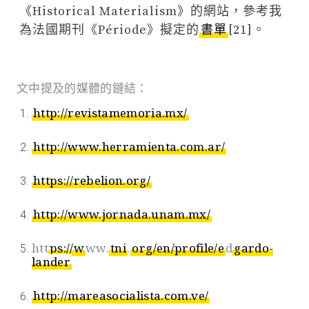
《Historical Materialism》的網站，參考我
為法國期刊《Période》擬定的
書單
[21]。
文中提及的媒體的鏈結：
http://revistamemoria.mx/
http://www.herramienta.com.ar/
https://rebelion.org/
http://www.jornada.unam.mx/
htt
ps://w
ww.
tni
.
org/en/profile/e
d
gardo-
lander
http://mareasocialista.com.ve/