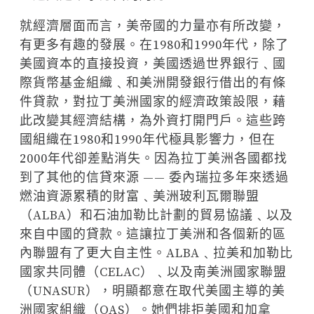
就經濟層面而言，美帝國的力量亦有所改變，
有更多有趣的發展。在1980和1990年代，除了
美國資本的直接投資，美國透過世界銀行﹑國
際貨幣基金組織﹑和美洲開發銀行借出的有條
件貸款，對拉丁美洲國家的經濟政策設限，藉
此改變其經濟結構，為外資打開門戶。這些跨
國組織在1980和1990年代極具影響力，但在
2000年代卻差點消失。因為拉丁美洲各國都找
到了其他的信貸來源 —— 委內瑞拉多年來透過
燃油資源累積的財富﹑美洲玻利瓦爾聯盟
（ALBA）和石油加勒比計劃的貿易協議﹑以及
來自中國的貸款。這讓拉丁美洲和各個新的區
內聯盟有了更大自主性。ALBA﹑拉美和加勒比
國家共同體（CELAC）﹑以及南美洲國家聯盟
（UNASUR），明顯都意在取代美國主導的美
洲國家組織（OAS）。她們排拒美國和加拿