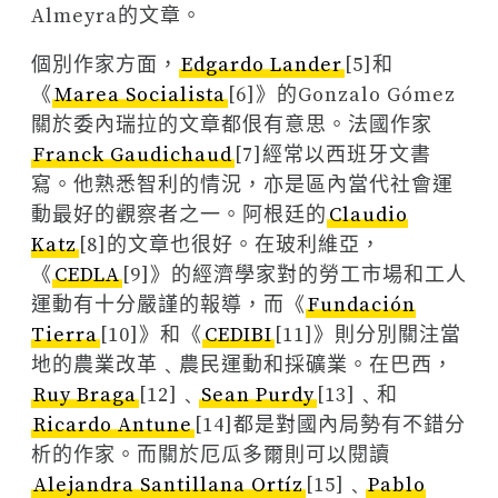
Almeyra的文章。
個別作家方面，
Edgardo Lander
[5]和
《
Marea Socialista
[6]》的Gonzalo Gómez
關於委內瑞拉的文章都佷有意思。法國作家
Franck Gaudichaud
[7]經常以西班牙文書
寫。他熟悉智利的情況，亦是區內當代社會運
動最好的觀察者之一。阿根廷的
Claudio
Katz
[8]的文章也很好。在玻利維亞，
《
CEDLA
[9]》的經濟學家對的勞工市場和工人
運動有十分嚴謹的報導，而《
Fundación
Tierra
[10]》和《
CEDIBI
[11]》則分別關注當
地的農業改革﹑農民運動和採礦業。在巴西，
Ruy Braga
[12]﹑
Sean Purdy
[13]﹑和
Ricardo Antune
[14]都是對國內局勢有不錯分
析的作家。而關於厄瓜多爾則可以閱讀
Alejandra Santillana Ortíz
[15]﹑
Pablo