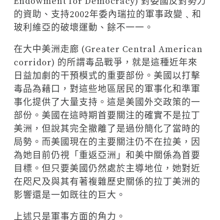
Endowment for Democracy) 對委國反對勢力
的資助、支持2002年委內瑞拉的軍事政變﹑和
玻利維亞的破壞運動、餘不一一。
在大中美洲走廊 (Greater Central American
corridor) 的所謂毒品戰爭，就是這種近年來
日益加劇的干預模式的重要部份。美國以打擊
毒品為藉口，對這些地區居民的軍事化和準軍
事化提供了大量支持。這是美國外交政策的一
部份。美國在這時期首要關注的確實不是拉丁
美洲，但說其完全撤離了是過份簡化了當時的
局勢。而美國現在的主要關注仍不在拉美，因
為她目前仍視「重返亞洲」和美中關係為首要
目標。但只要美國仍然處於主導地位，她對近
在咫尺及與其有著複雜歷史關係的拉丁美洲的
影響還是一如既往的巨大。
上述只是軍事方面的角力。