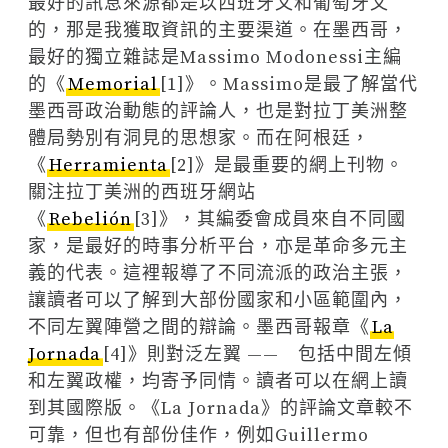
最好的訊息來源都是以西班牙文和葡萄牙文
的，那是我獲取資訊的主要渠道。在墨西哥，
最好的獨立雜誌是Massimo Modonessi主編
的《
Memorial
[1]》。Massimo是最了解當代
墨西哥政治動態的評論人，也是對拉丁美洲整
體局勢別有洞見的思想家。而在阿根廷，
《
Herramienta
[2]》是最重要的網上刊物。
關注拉丁美洲的西班牙網站
《
Rebelión
[3]》，其編委會成員來自不同國
家，是最好的時事分析平台，亦是革命多元主
義的代表。這裡報導了不同流派的政治主張，
讓讀者可以了解到大部份國家和小區範圍內，
不同左翼陣營之間的辯論。墨西哥報章《
La
Jornada
[4]》則對泛左翼 —— 包括中間左傾
和左翼政權，均寄予同情。讀者可以在網上讀
到其國際版。《La Jornada》的評論文章較不
可靠，但也有部份佳作，例如Guillermo