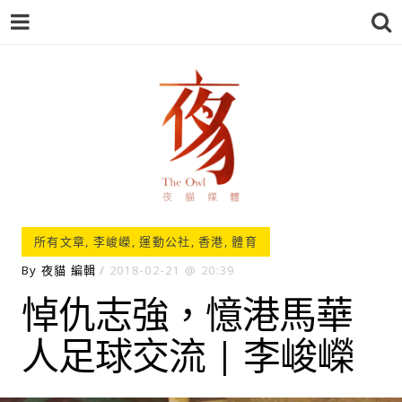
夜貓-THEOWL
所有文章
,
李峻嶸
,
運動公社
,
香港
,
體育
By
夜貓 編輯
2018-02-21
20:39
悼仇志強，憶港馬華
人足球交流 | 李峻嶸