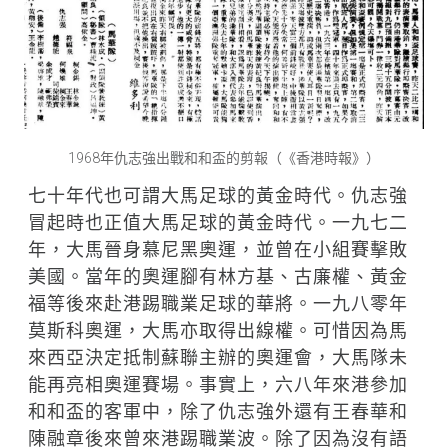
1968年仇志強出戰和和盃的剪報（《香港時報》）
七十年代也可謂大馬足球的黃金時代。仇志強
冒起時也正值大馬足球的黃金時代。一九七二
年，大馬晉身慕尼黑奧運，並曾在小組賽擊敗
美國。當年的奧運腳有林方基、古廉權、黃金
福等後來赴港踢職業足球的華將。一九八零年
莫斯科奧運，大馬亦取得出線權。可惜因為馬
來西亞決定抵制蘇聯主辦的奧運會，大馬隊未
能再亮相奧運賽場。事實上，六八年來港參加
和和盃的客軍中，除了仇志強外還有王春華和
陳融章後來曾來港踢職業波。除了因為沒有語