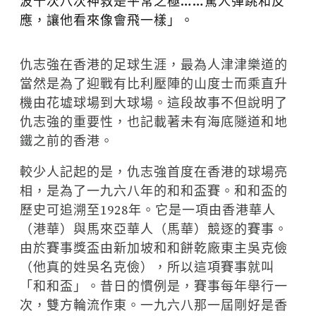
波十次八次神救是平常之極……驚人彈跳和反
應，讓他看來像會飛一樣」。
仇志強在香港的足球生涯，最為人津津樂道的
當然是為了迎戰有比利壓陣的山度士而乘直升
機由花墟球場到大球場。這段故事不但說明了
仇志強的重要性，也記載著未有海底隧道和地
鐵之前的香港。
較少人記起的是，仇志強首度在香港的球場亮
相，是為了一九六八年的和和盃賽。和和盃的
歷史可追溯至1928年。它是一項由香港華人
（港華）與馬來亞華人（馬華）競逐的賽事。
由於賽事獎盃由新加坡和和餅乾廠東主吳克儉
（他真的姓吳名克儉），所以這項賽事就叫
「和和盃」。昔日的慣例是，賽事每年舉行一
次，雙方輪流作東。一九六八那一屆剛好是香