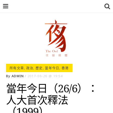
夜貓-THEOWL
所有文章
,
政治
,
歷史
,
當年今日
,
香港
By
ADMIN
2017-06-26
19:54
當年今日（26/6）：
人大首次釋法
（1999）