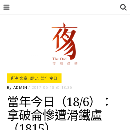
夜貓-THEOWL
所有文章
,
歷史
,
當年今日
By
ADMIN
2017-06-18
18:36
當年今日（18/6）：
拿破侖慘遭滑鐵盧
（1815）