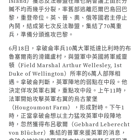
Island）獲悉反法聯盟在維也納會議上由於分
贓不均而幾乎分裂，率舊部逃離厄爾巴島回巴
黎，重登帝位。英、普、奧、俄等國君主停止
內鬨，結成第七次反法聯盟，集結了70萬重
兵，準備分頭進攻巴黎。
6月18日，拿破侖率兵10萬大軍抵達比利時的布
魯塞爾南的滑鐵盧村，與盟軍中英國將軍威靈
頓（Field Marshal Arthur Wellesley, 1st
Duke of Wellington）所率的6萬人部隊相
遇。拿破侖判斷，英軍陣地的弱點在中段。他
決定佯攻英軍右翼，重點攻中段。上午11時，
法軍開始攻擊英軍右翼的烏古蒙堡
（Hougoumont Farm），形成對峙。下午1
時，正當拿破侖想以主力猛攻英軍中段陣地
時，忽然獲得布呂歇爾（Gebhard Leberecht
von Blücher）集結的普軍來援英軍的消息，