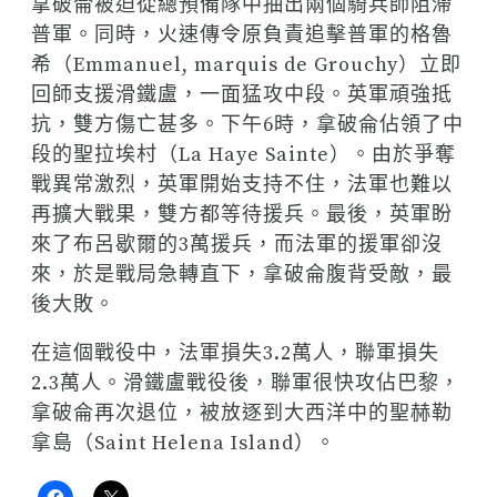
拿破侖被迫從總預備隊中抽出兩個騎兵師阻滯
普軍。同時，火速傳令原負責追擊普軍的格魯
希（Emmanuel, marquis de Grouchy）立即
回師支援滑鐵盧，一面猛攻中段。英軍頑強抵
抗，雙方傷亡甚多。下午6時，拿破侖佔領了中
段的聖拉埃村（La Haye Sainte）。由於爭奪
戰異常激烈，英軍開始支持不住，法軍也難以
再擴大戰果，雙方都等待援兵。最後，英軍盼
來了布呂歇爾的3萬援兵，而法軍的援軍卻沒
來，於是戰局急轉直下，拿破侖腹背受敵，最
後大敗。
在這個戰役中，法軍損失3.2萬人，聯軍損失
2.3萬人。滑鐵盧戰役後，聯軍很快攻佔巴黎，
拿破侖再次退位，被放逐到大西洋中的聖赫勒
拿島（Saint Helena Island）。