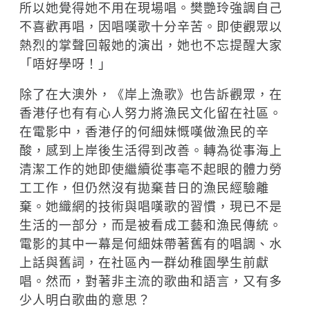
所以她覺得她不用在現場唱。樊艷玲強調自己
不喜歡再唱，因唱嘆歌十分辛苦。即使觀眾以
熱烈的掌聲回報她的演出，她也不忘提醒大家
「唔好學呀！」
除了在大澳外，《岸上漁歌》也告訴觀眾，在
香港仔也有有心人努力將漁民文化留在社區。
在電影中，香港仔的何細妹慨嘆做漁民的辛
酸，感到上岸後生活得到改善。轉為從事海上
清潔工作的她即使繼續從事亳不起眼的體力勞
工工作，但仍然沒有拋棄昔日的漁民經驗離
棄。她織網的技術與唱嘆歌的習慣，現已不是
生活的一部分，而是被看成工藝和漁民傳統。
電影的其中一幕是何細妹帶著舊有的唱調、水
上話與舊詞，在社區內一群幼稚園學生前獻
唱。然而，對著非主流的歌曲和語言，又有多
少人明白歌曲的意思？