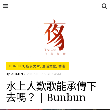
夜貓-THEOWL
BUNBUN
,
所有文章
,
生活文化
,
香港
By
ADMIN
2017-06-15
14:44
水上人歎歌能承傳下
去嗎？ | Bunbun