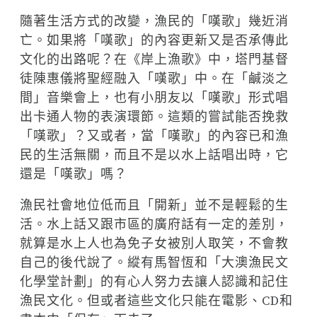
隨著生活方式的改變，漁民的「嘆歌」幾近消
亡。如果將「嘆歌」的內容更新又是否承傳此
文化的出路呢？在《岸上漁歌》中，塔門基督
徒陳惠儀將聖經融入「嘆歌」中。在「鹹淡之
間」音樂會上，也有小朋友以「嘆歌」形式唱
出卡通人物的表演環節。這類的嘗試能否挽救
「嘆歌」？又或者，當「嘆歌」的內容已和漁
民的生活無關，而且不是以水上話唱出時，它
還是「嘆歌」嗎？
漁民社會地位低而且「開新」並不是輕鬆的生
活。水上話又跟市區的廣府話有一定的差別，
就算是水上人也為免子女被別人取笑，不會教
自己的後代說了。縱有馬智恆和「大澳漁民文
化學堂計劃」的有心人努力去讓人認識和記住
漁民文化。但或者這些文化只能在電影、CD和