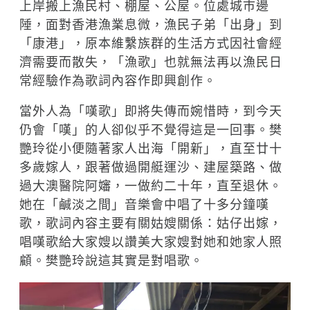
上岸搬上漁民村、棚屋、公屋。位處城巿邊
陲，面對香港漁業息微，漁民子弟「出身」到
「康港」，原本維繫族群的生活方式因社會經
濟需要而散失，「漁歌」也就無法再以漁民日
常經驗作為歌詞內容作即興創作。
當外人為「嘆歌」即將失傳而婉惜時，到今天
仍會「嘆」的人卻似乎不覺得這是一回事。樊
艷玲從小便隨著家人出海「開新」，直至廿十
多歲嫁人，跟著做過開艇運沙、建屋築路、做
過大澳醫院阿嬸，一做約二十年，直至退休。
她在「鹹淡之間」音樂會中唱了十多分鐘嘆
歌，歌詞內容主要有關姑嫂關係：姑仔出嫁，
唱嘆歌給大家嫂以讚美大家嫂對她和她家人照
顧。樊艷玲說這其實是對唱歌。