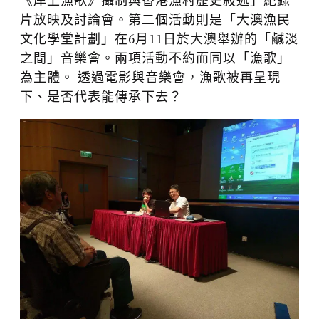
《岸上漁歌》攝制與香港漁村歷史敍述」紀錄
片放映及討論會。第二個活動則是「大澳漁民
文化學堂計劃」在6月11日於大澳舉辦的「鹹淡
之間」音樂會。兩項活動不約而同以「漁歌」
為主體。 透過電影與音樂會，漁歌被再呈現
下、是否代表能傳承下去？