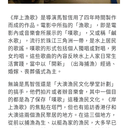
《岸上漁歌》是導演馬智恆用了四年時間製作
而成的作品。電影中所指的「漁歌」，即是電
影內或音樂會所展示的「嘆歌」，又或稱「鹹
水歌」，流行於珠江三角洲一帶，是水上居民
的歌謠。嘆歌的形式包括個人獨唱或對唱，男
女均唱。這些歌曲的內容反映水上人家日常生
活實踐，當中以「開新」（出海捕漁）經過、
婚嫁、喪葬儀式為主。
無論是馬智恆還是「大澳漁民文化學堂計劃」
的搞手，他們拍片或者辦音樂會，其中一個目
的都是為了保存「嘆歌」這種漁民文化。《岸
上漁歌》的焦點在塔門，但也有追訪香港仔和
大澳這兩個漁民聚居的地方。在這三個地方，
從前以捕漁為生、以艇為家的漁民，大多早已