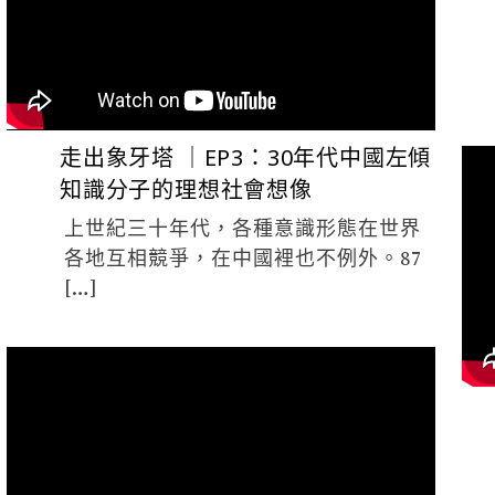
走出象牙塔 ｜EP3：30年代中國左傾
知識分子的理想社會想像
上世紀三十年代，各種意識形態在世界
各地互相競爭，在中國裡也不例外。87
[…]
夜貓 編輯
3 月 12, 2021