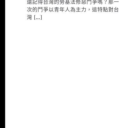
還記得台灣的勞基法修惡鬥爭嗎？那一
次的鬥爭以青年人為主力，這特點對台
灣 […]