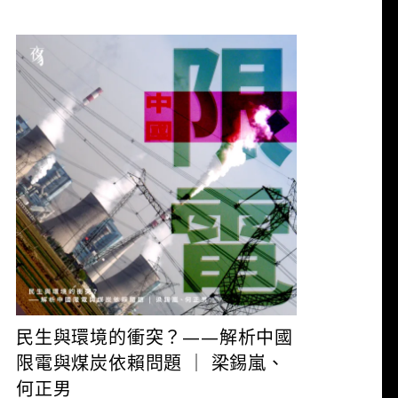
夜貓 編輯
10 月 1, 2021
民生與環境的衝突？——解析中國
限電與煤炭依賴問題 ｜ 梁錫嵐、
何正男