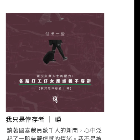
夜貓 編輯
10 月 23, 2020
我只是倖存者 ｜ 嶸
讀著國泰裁員數千人的新聞，心中泛
起了一股帶著傷感的情緒。我不是被