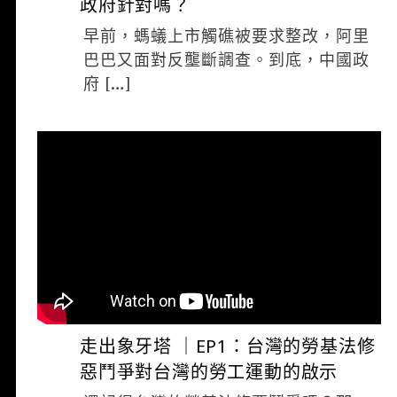
政府針對嗎？
早前，螞蟻上市觸礁被要求整改，阿里
巴巴又面對反壟斷調查。到底，中國政
府 […]
夜貓 編輯
3 月 12, 2021
走出象牙塔 ｜EP1：台灣的勞基法修
惡鬥爭對台灣的勞工運動的啟示