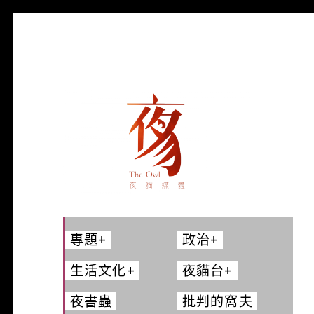
夜貓-THEOWL
專題
+
政治
+
生活文化
+
夜貓台
+
夜書蟲
批判的窩夫