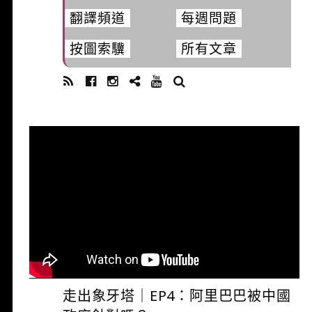
翻譯頻道
每週問題
按圖索驥
所有文章
SEARCH
夜貓 編輯
3 月 12, 2021
走出象牙塔｜EP4：阿里巴巴被中國