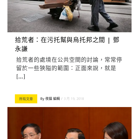
拾荒者：在污托幫與烏托邦之間 | 鄧
永謙
拾荒者的處境在公共空間的討論，常常停
留於一些狹隘的範圍：正面來說，就是
[…]
By
夜貓 編輯
3 月 19, 2018
所有文章