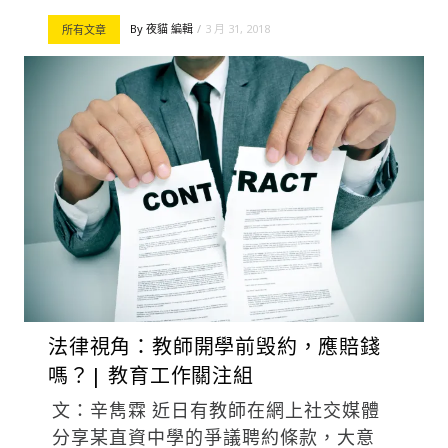
By
夜貓 編輯
3 月 31, 2018
所有文章
法律視角：教師開學前毁約，應賠錢
嗎？| 教育工作關注組
文：辛雋霖 近日有教師在網上社交媒體
分享某直資中學的爭議聘約條款，大意