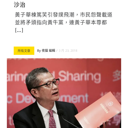
沙治
黃子華棟篤笑引發撲飛潮，市民怨聲載道
並將矛頭指向黃牛黨，連黃子華本尊都
[…]
By
夜貓 編輯
3 月 23, 2018
所有文章