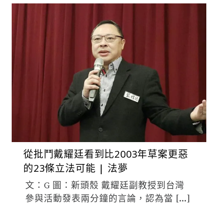
從批鬥戴耀廷看到比2003年草案更惡
的23條立法可能 | 法夢
文：G 圖：新頭殼 戴耀廷副教授到台灣
參與活動發表兩分鐘的言論，認為當 […]