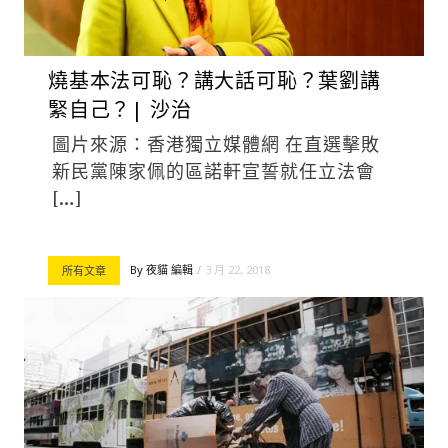
燒基本法可恥？講大話可恥？葉劉講
緊自己？| 沙治
圖片來源：香港獨立媒體網 在直選擊敗
新民黨陳家佩的區諾軒宣誓就任立法會
[…]
By
夜貓 編輯
3 月 22, 2018
所有文章