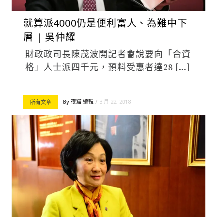
就算派4000仍是便利富人、為難中下
層 | 吳仲耀
財政政司長陳茂波開記者會說要向「合資
格」人士派四千元，預料受惠者達28 […]
By
夜貓 編輯
3 月 22, 2018
所有文章