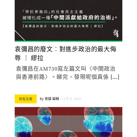
袁彌昌的廢文︰對進步政治的最大侮
辱 ｜ 繆拉
袁彌昌在AM730寫左篇文叫〈中間政治
與香港前路〉。睇完，發現呢個真係 […]
By
夜貓 編輯
4 月 9, 2020
所有文章