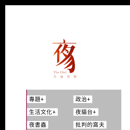
夜貓-THEOWL
專題
+
政治
+
生活文化
+
夜貓台
+
夜書蟲
批判的窩夫