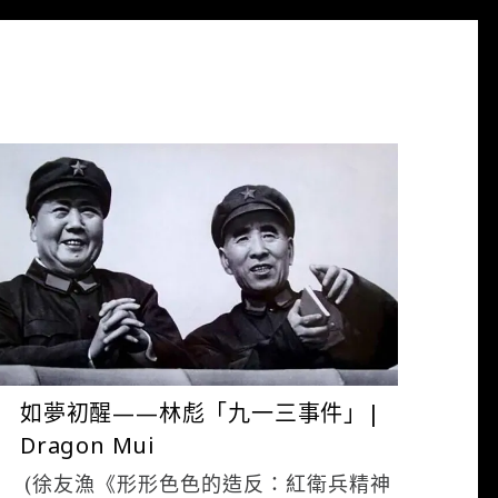
ADMIN
9 月 15, 2017
如夢初醒——林彪「九一三事件」|
Dragon Mui
(徐友漁《形形色色的造反：紅衛兵精神