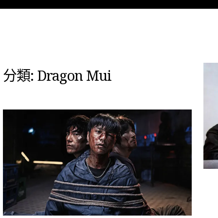
分類:
Dragon Mui
ADMIN
7 月 21, 2017