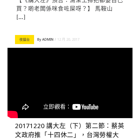
【《講大左》預告：清潔工掃把都要自己
買？啲老闆係咪食咗屎呀？】 馬鞍山
[…]
By
ADMIN
12 月 20, 2017
夜貓台
20171220 講大左（下）第二節：蔡英
文政府推「十四休二」，台灣勞權大