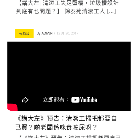
【講大左| 清潔工失足墮槽，垃圾槽設計
到底有乜問題？】 錦泰苑清潔工人 […]
By
ADMIN
12 月 20, 2017
夜貓台
《講大左》預告：清潔工掃把都要自
己買？啲老闆係咪食咗屎呀？