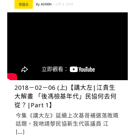
By
ADMIN
2 月 6, 2018
夜貓台
2018－02－06 (上)【講大左|江貴生
大解畫 「後馮檢基年代」民協何去何
從？|Part 1】
今集《講大左》延續上次基哥補選落敗嘅
話題，我哋請黎民協新生代區議員 江
[…]