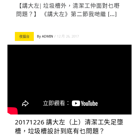
【講大左| 垃圾槽外，清潔工仲面對乜嘢
問題？】 《講大左》第二節我哋繼 […]
By
ADMIN
12 月 26, 2017
夜貓台
20171226 講大左（上）清潔工失足墮
槽，垃圾槽設計到底有乜問題？