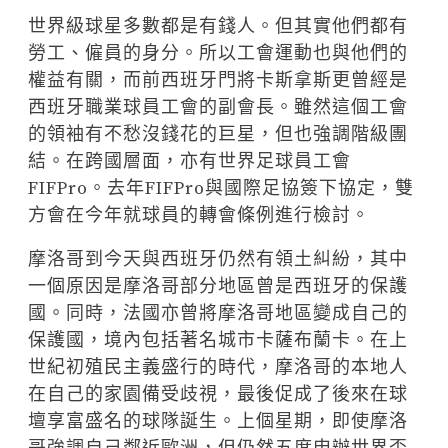
世界級球星多數都是有錢人。但其實他們都有
勞工、僱員的身分。所以工會運動也與他們的
權益有關，而前西班牙門將卡斯拿斯更曾經是
西班牙職業球員工會的副會長。雖然這個工會
的領袖有不愁沒錢花的巨星，但也強調階級團
結。在跨國層面，亦有世界足球員工會
FIFPro。去年FIFPro與國際足協簽下協定，雙
方會在今年就球員的轉會條例進行檢討。
摩洛哥到今天與西班牙仍然有領土糾紛，其中
一個原因是摩洛哥部分地區曾是西班牙的保護
國。同時，法國亦曾將摩洛哥地區變成自己的
保護國，境內包括著名城市卡薩布蘭卡。在上
世紀初殖民主義盛行的時代，摩洛哥的本地人
在自己的家園備受歧視，最後促成了後來在球
壇享富盛名的球隊誕生。上個星期，即使摩洛