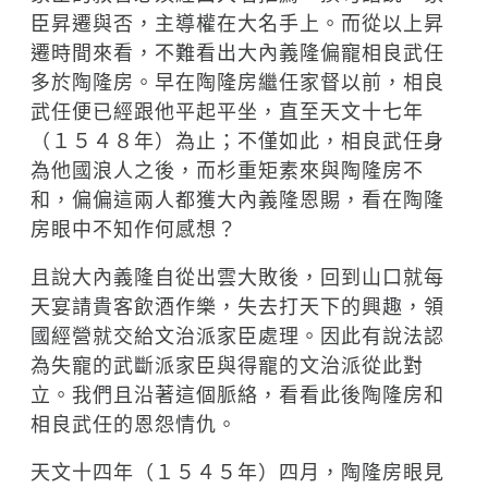
臣昇遷與否，主導權在大名手上。而從以上昇
遷時間來看，不難看出大內義隆偏寵相良武任
多於陶隆房。早在陶隆房繼任家督以前，相良
武任便已經跟他平起平坐，直至天文十七年
（１５４８年）為止；不僅如此，相良武任身
為他國浪人之後，而杉重矩素來與陶隆房不
和，偏偏這兩人都獲大內義隆恩賜，看在陶隆
房眼中不知作何感想？
且說大內義隆自從出雲大敗後，回到山口就每
天宴請貴客飲酒作樂，失去打天下的興趣，領
國經營就交給文治派家臣處理。因此有說法認
為失寵的武斷派家臣與得寵的文治派從此對
立。我們且沿著這個脈絡，看看此後陶隆房和
相良武任的恩怨情仇。
天文十四年（１５４５年）四月，陶隆房眼見