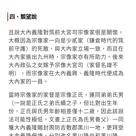
四、競望說
且說大內義隆對筑前大宮司宗像家很是關懷，
大概因為宗像家一向是少貳家（鎌倉時代的筑
前守護）的死敵，與大內家立場一致，而且在
大內家進出九州時，宗像家亦有所助力。後來
大內政弘之女嫁予宗像大宮司（家督名諱不
明），而宗像家在大內義興、義隆時代便成為
大內家的一員。
當時宗像家的家督是宗像正氏，連同弟弟氏男
（一說是正氏之弟氏續之子，但比對出生年
份，正氏與氏男年齡相差僅十二歲，因此該說
法可能性極低。文書上正氏為氏男養父）一同
獲大內義隆賜封周防吉敷郡黑川一地，更拜受