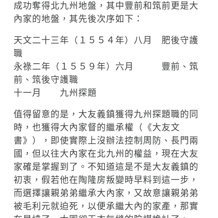
成功奪得北九州地盤，其中豐前和筑前更是大
內家的地盤，其先後次序如下：
天文二十三年（１５５４年）八月 肥後守護
職
永祿二年（１５５９年）六月 豐前、筑
前、筑後守護職
十一月 九州探題
值得留意的是，大友義鎮獲得九州探題職的同
時，也獲得大內家督的繼承權（《大友文
書》），即使實際上沒辦法控制周防、長門兩
國，但以往大內家在北九州的權益，現在大友
家確是掌握到了。不知道這是不是大友義鎮的
初衷，假若他在陶隆房叛變時早料到這一步，
而選擇讓親弟弟繼承大內家，又故意讓親弟弟
被毛利元就迫死，以便承繼大內的家產，那實