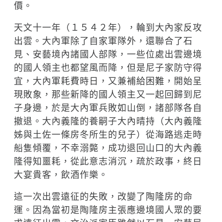
價。
天文十一年（１５４２年），輪到大內家反攻
出雲。大內軍除了自家軍隊外，還聯合了石
見、安藝境內諸國人部隊，一些位處出雲邊境
的國人領主也都望風而降，但是尼子家防守得
宜，大內軍耗費時日，又兼補給困難，開始呈
現敗象，那些新降的國人領主又一起回歸到尼
子身邊，於是大內軍兵敗如山倒，諸部隊各自
撤退。大內義隆的養嗣子大內晴持（大內義隆
姊與土佐一條房冬所生的兒子）從海路逃走時
船隻傾覆，不幸溺斃，成功退回山口的大內義
隆得知噩耗，從此意志消沉，疏於政事，終日
大宴貴客，飲酒作樂。
這一次出雲遠征的失敗，改變了陶隆房的命
運。因為當初是陶隆房主張應邊境國人眾的要