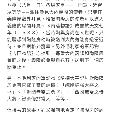
八朔（八月一日）各級家臣——一門眾、近習
眾等等——派往參見大內義隆的使者，只能在
義隆屋敷外拜見，唯獨陶隆房的使者可以進入
義隆的房間拜見。《內藤物語》成書於天文七
年（１５３８），當時陶興房尚在人世呢，只
能聯想到陶隆房幼時被送到大內義隆身邊當近
侍，並且獲格外寵幸。另外毛利家的軍記物
《吉田物語》亦提到，每當大內義隆和陶隆房
會面之後，義隆必會親自送客，送到下一個房
間為止。
另一本毛利家的軍記物《陰德太平記》對陶隆
房更有直截了當的評價：「純剛純強大將之
器」、「近國無雙之勇將」、「西國無雙之侍
大將，智勇優於常人」等等。
但接著的故事，卻又諷刺地否定了陶隆房的評