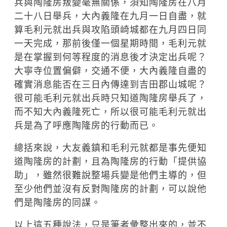
兵與陶隆房叛變毫無關係，須知陶隆房在八月
二十八日舉兵，大內義隆在九月一日自盡，就
算毛利元就出兵與攻陷頭崎城都在九月四日同
一天完成，那前後僅一個星期時間，毛利元就
是在掌握到何等程度的消息後才決定出兵呢？
大寧寺位置偏僻，交通不便，大內義隆自盡的
確實消息能否在三日內傳達到吉田郡山城呢？
很可能毛利元就出兵時只知道陶隆房舉兵了，
而不知大內義隆死亡，所以很可能毛利元就出
兵是為了呼應陶隆房的行動而已。
總括來說，大友義鎮和毛利元就都是事先便知
道陶隆房的計劃，且為陶隆房的行動「提供協
助」，雖然很難說整場兵變是他們主導的，但
至少他們並沒有反對陶隆房的計劃，可以說他
們是陶隆房的同謀。
以上這五種說法，只是筆者彙整出來的，並不