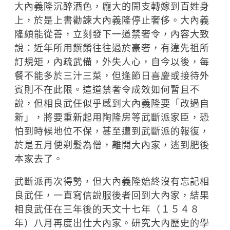
大內義隆沉醉酒色，龐大的開支轉嫁到百姓身
上，於是上書勸諫大內義隆停止奢侈。大內義
隆頗能從善，立刻發下一道禁奢令，內容大致
說：近年所用饌餚往往過於豪奢，有違先祖所
訂規矩，內疏武備，外失人心，自今以後，每
餐不能多於三汁三菜，但逢節日喜慶或接待外
賓則不在此限。這道禁奢令成效如何暫且不
說，但相良武任似乎感到大內義隆要「改過自
新」，將要重新起用陶隆房等武斷派家臣，恐
怕到時候地位不保，甚至遭到武斷派的報復，
於是五月便剃髮為僧，離開大內家，逃到肥後
本家去了。
武斷派再次得勢，但大內義隆始終沒有忘記相
良武任，一直寫信說服後者回到大內家，結果
相良武任在三年後的天文十七年（１５４８
年）八月再度出仕大內家。研究大內歷史的學