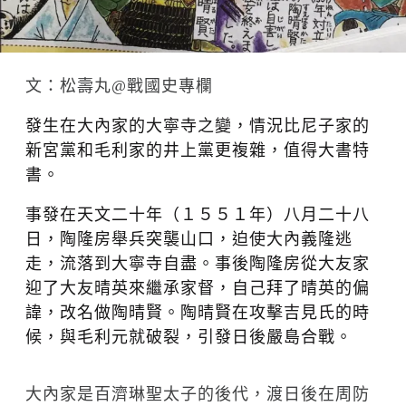
文：松壽丸@戰國史專欄
發生在大內家的大寧寺之變，情況比尼子家的
新宮黨和毛利家的井上黨更複雜，值得大書特
書。
事發在天文二十年（１５５１年）八月二十八
日，陶隆房舉兵突襲山口，迫使大內義隆逃
走，流落到大寧寺自盡。事後陶隆房從大友家
迎了大友晴英來繼承家督，自己拜了晴英的偏
諱，改名做陶晴賢。陶晴賢在攻擊吉見氏的時
候，與毛利元就破裂，引發日後嚴島合戰。
大內家是百濟琳聖太子的後代，渡日後在周防