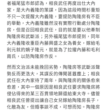
者福尾猛市郎認為，相良武任再度出仕大內
家，是大內義隆的策謀，因為這段時間杉重矩
不只一次提醒大內義隆，要提防陶隆房有不臣
的舉動，大內義隆雖然沒有實際行動處分陶隆
房，但是召回相良武任，目的就是要以他牽制
陶隆房和武斷派；另外福尾猛市郎提到，同年
大內義隆收重臣內藤興盛之女為養女，嫁給毛
利元就的嫡子隆元，就是為了拉攏內藤和毛利
兩氏，以防陶隆房作反。
然而文治派未能挽回劣勢，陶隆房等武斷派聲
勢反而更浩大，其謀反的傳聞甚囂塵上；相良
武任在大內家待了兩年，與陶隆房的關係愈來
愈差，其中一個原因是相良武任要求陶隆房將
侵佔得來的某三百貫領地歸還給東大寺。儘管
相良武任曾提出讓自己女兒嫁給陶隆房長子，
化敵為友，但婚事談不成，可想而知。陶隆房