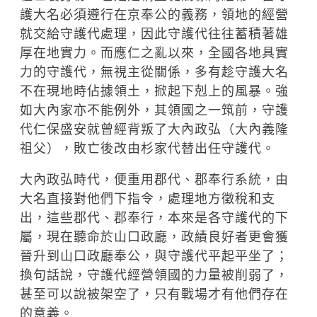
護大名必須遵行在京奉公的義務，領地的經營
就交給守護代處理，因此守護代往往蓄積著雄
厚在地實力。而應仁之亂以來，全國各地具實
力的守護代，無視主從關係，多有趁守護大名
不在現地時佔據領土，掀起下剋上的風暴。強
如大內家亦不能例外，其領國之一筑前，守護
代仁保盛安就曾經背叛了大內政弘（大內義隆
祖父），敗亡後改由杉家代替出任守護代。
大內政弘時代，便重用郡代、郡奉行系統，由
大名直接對他們下指令，處理地方徵稅和支
出，這些郡代、郡奉行，本來是各守護代的下
屬，現在聽命於山口政廳，政績良好者更會獲
晉升到山口政廳奉公，與守護代平起平坐了；
換句話說，守護代經營領國的力量被削弱了，
甚至可以說被架空了，只有戰場才有他們存在
的意義。