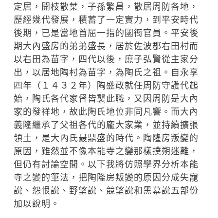
定居，開枝散葉，子孫繁昌，散居周防各地，
歷經幾代發展，積蓄了一定實力，到平安時代
後期，已是當地首屈一指的國衙官員。平安後
期大內盛房的弟弟盛長，居於佐波郡右田村而
以右田為苗字，四代以後，庶子弘賢從主家分
出，以居地陶村為苗字，為陶氏之祖。自永享
四年（１４３２年）陶盛政就任周防守護代起
始，陶氏各代家督皆襲此職，又因周防是大內
家的發祥地，故此陶氏地位非同凡響。而大內
義隆繼承了父祖各代的龐大家業，並持續擴張
領土，是大內氏最鼎盛的時代。陶隆房叛變的
原因，雖然並不像本能寺之變那樣撲朔迷離，
但仍有討論空間。以下我將仿照學界分析本能
寺之變的筆法，把陶隆房叛變的原因分成失寵
說、怨恨說、野望說、競望說和黑幕說五部份
加以說明。