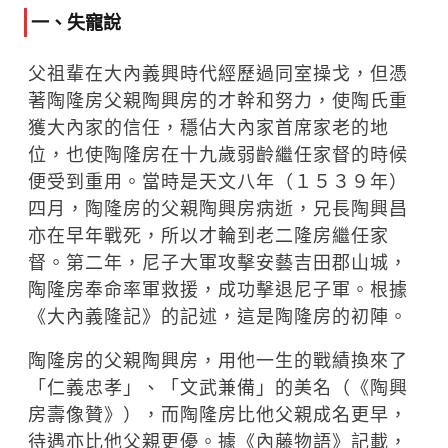
一、失寵說
父祖輩在大內義興時代經歷過同室操戈，但憑
著陶隆房父親陶興房的才幹和努力，使陶氏重
獲大內家的信任，穩佔大內家首席家老的地
位，也使陶隆房在十九歲弱齡繼任家督的時候
便受到重用。當時是天文八年（１５３９年）
四月，陶隆房的父親陶興房病逝，兄長陶興昌
亦在早年戰死，所以才輪到老二隆房繼任家
督。第二年，尼子大軍攻擊安藝吉田郡山城，
陶隆房奉命率軍救援，成功擊退尼子軍。根據
《大內義隆記》的記述，這是陶隆房的初陣。
陶隆房的父親陶興房，用他一生的戰績換來了
「仁義忠孝」、「文武兼備」的美名（《陶興
房壽像贊》），而陶隆房比他父親成名更早，
待遇亦比他父親更優。據《內藤物語》記載，