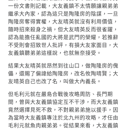
一份文書則記載，大友義鎮不太情願讓親弟弟
繼承大內家，認為這只是陶隆房的陰謀，一旦
陶隆房奪得實權，大友晴英就沒有利用價值，
隨時招來殺身之禍，但大友晴英反而很雀躍，
認為能擔任亂國的大將是武門的榮耀，若推辭
不受則會招致世人批評，有損大友家面目，大
友義鎮聽弟弟這樣說，也就無奈接受。
結果大友晴英就昂然到往山口，做陶隆房的傀
儡，還賜了偏諱給陶隆房，改名攸陶晴賢；大
友晴英自己也改了名，叫做大內義長。
但毛利元就在嚴島合戰後攻略周防、長門期
間，曾與大友義鎮協定互不干涉，而大友義鎮
竟然選擇見死不救，不對親弟弟施以援手，因
為當時大友義鎮專注於北九州的攻略，才任由
毛利元就魚肉親弟弟。從結果來看，大友義鎮