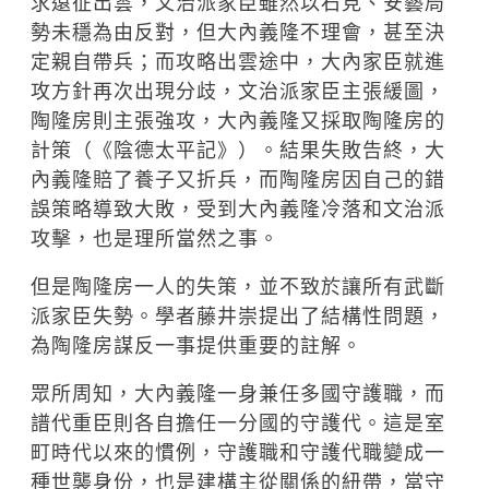
求遠征出雲，文治派家臣雖然以石見、安藝局
勢未穩為由反對，但大內義隆不理會，甚至決
定親自帶兵；而攻略出雲途中，大內家臣就進
攻方針再次出現分歧，文治派家臣主張緩圖，
陶隆房則主張強攻，大內義隆又採取陶隆房的
計策（《陰德太平記》）。結果失敗告終，大
內義隆賠了養子又折兵，而陶隆房因自己的錯
誤策略導致大敗，受到大內義隆冷落和文治派
攻擊，也是理所當然之事。
但是陶隆房一人的失策，並不致於讓所有武斷
派家臣失勢。學者藤井崇提出了結構性問題，
為陶隆房謀反一事提供重要的註解。
眾所周知，大內義隆一身兼任多國守護職，而
譜代重臣則各自擔任一分國的守護代。這是室
町時代以來的慣例，守護職和守護代職變成一
種世襲身份，也是建構主從關係的紐帶，當守