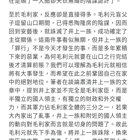
在是繞了一大圈卻天衣無縫的陰謀詭計了。
至於毛利家，反應卻是直接得多。毛利元盲父
子逗留山口期間，已得悉陶隆房的陰謀，因而
回到安藝後，就誅滅了井上一族，成功確定了
主從關係。這兩件事看似無關，但井上一族的
「罪行」不是今天才發生的事，而是多年累積
下來的惡業，為何毛利元就要在山口之行完結
後才清算前賬？我們可以理解為毛利元就相信
將有大事發生，而希望在此之前鞏固自己在家
中的絕對地位。筆者在談論肅清井上一族的文
章中，提到井上家並不完全是毛利家臣，而是
半獨立的國人領主，有獨立的財政和外交權
力，而其軍力佔毛利家全體的三分之一，若果
大內家出了亂事，井上一族和附近的國人領主
的動向對毛利家而言就是切身的問題了。故此
毛利元就先下手為強，將井上一族誅除，換來