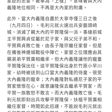
家臣的忠誓，被奉為「上樣」，意味著與大內
義隆地位相同，不再是大內家的附庸。
此外，當大內義隆自盡於大寧寺僅三日之後
（九月四日），毛利元就火速出兵安藝頭崎
城，消滅了親大內的平賀隆保一派。事緣前城
主平賀興貞從屬於尼子家，與父兄子弟不和，
平賀興貞敗亡後，由長子隆宗繼任家督，但是
在備後神邊城戰役中陣亡，家督之位理應由其
親弟弟平賀廣相繼承，但大內義隆讓他的寵童
平賀隆保出任。這平賀隆保出身於竹原小早川
家，幼時被送到山口當大內義隆的侍童，很受
大內義隆的寵幸；大內義隆對私通尼子家的平
賀家懷恨在心，故意讓隆保去繼承平賀家，而
平賀一族敢怒不敢言。而大內義隆敗亡後，毛
利元就即刻出兵攻擊平賀隆保，扶植平賀廣相
繼任家督，時間如此迅速，不能說毛利元就出