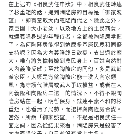
在上述的《相良武任申狀》中，相良武任轉述
了杉重矩的話，提到陶隆房的目標是「御家競
望」，即有意取大內義隆而代之。除此之外，
家臣團中大小老幼，以及地方上的土民商賈，
就連義隆身邊的年輕侍者，全都被陶隆房掌握
了。為何陶隆房能得到這麼多基層民眾和同僚
支持呢？因為大內義隆終日飲宴，支出過於龐
大，唯有將負擔轉嫁到農民身上，百姓自然對
大內義隆反感；至於陶隆房的同僚，多是武斷
派家臣，大概是寄望陶隆房能一洗大內家頹
風，為守護代階層或武人爭取權益，或者在大
內義隆和陶隆房二選一的情況下，不得不跟陶
隆房站在一起，明哲保身。就連平素不和的杉
重矩，也看清了局勢，而選擇與陶隆房合謀。
當然，所謂「御家競望」，不過是相良武任一
面之詞，因為從結果來看，陶隆房只是殺害了
大內義隆父子，自己並沒有當上大名。