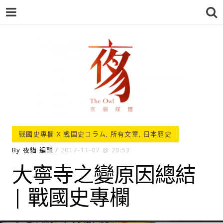
夜貓-THEOWL
戰國史專欄 X 戦国史コラム
,
所有文章
,
日本歷史
By
夜貓 編輯
2017-11-07
20:53
大寧寺之變原因總結
| 戰國史專欄