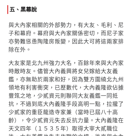
五、黑幕說
與大內家相關的外部勢力，有大友、毛利、尼
子和幕府。幕府與大內家關係密切，而尼子家
亦勢難慫恿陶隆房叛變，因此大可將這兩家排
除在外。
大友家是北九州強力大名，百餘年來與大內家
時敵時友。儘管大內義興將女兒嫁給大友義
鑑，亦無助於兩家和好，因為雙方圍繞北九州
領地有利害衝突，已歷數代，大內義隆欲佔據
豐筑之地，少貳資元則聯同大友義鑑一同抵
抗，不過到底大內義隆手段高明一點，拉攏了
少貳家的重臣龍造寺家兼（當時已屆八十高
齡），令少貳資元失去反抗力量。大內義隆在
天文四年（１５３５年）取得大宰大貳職位