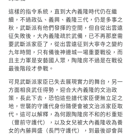
這樣的指令系統，直到大內義隆時代仍在繼
續，不過政弘、義興、義隆三代，仍是多事之
秋，武斷派有他們發揮的空間，但自從出雲遠
征失敗後，大內義隆疏於武備，已不再那麼需
要武斷派家臣了，從出雲遠征到大寧寺之變約
九年時間，只有備後神邊城一場重要戰役，而
且主力軍是安藝國人眾，陶隆房不過是在戰役
最後階段才參戰。
可見武斷派家臣已失去展現實力的舞台，另一
方面相良武任得勢，迎合大內義隆的文治政
策，長此下去，恐怕這些譜代家臣便無立足之
地，世襲的守護代身份隨便會被文治派家臣取
代。這可以解釋，為何跟陶隆房不和的杉重矩
（豐前守護代），以及女兒被大內義隆收為養
女的內藤興盛（長門守護代），到最後卻會與