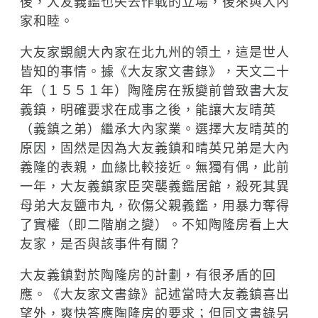
後，大友義鑑也失去作戰的立場，後來與大內
家和睦。
大友家覬覦大內家在北九州的領土，這是世人
皆知的事情。據《大友家文書錄》，天文二十
年（１５５１年）陶隆房在叛變前曾致書大友
義鎮，明確要求在成事之後，能讓大友晴英
（義鎮之弟）繼承大內家業。選擇大友晴英的
原因，固然是因為大友義鎮和晴英兄弟是大內
義隆的表親，血緣比較接近。無獨有偶，此前
一年，大友義鎮家臣突襲義鑑居館，殺死其異
母弟大友鹽市丸，砍傷父親義鑑，用暴力奪得
了實權（即二階崩之變）。不知陶隆房看上大
友家，是否與該事件有關？
大友義鎮對於陶隆房的計劃，有很矛盾的回
應。《大友家文書錄》記述當時大友義鎮喜出
望外，爽快答應陶隆房的要求；但同文書錄另