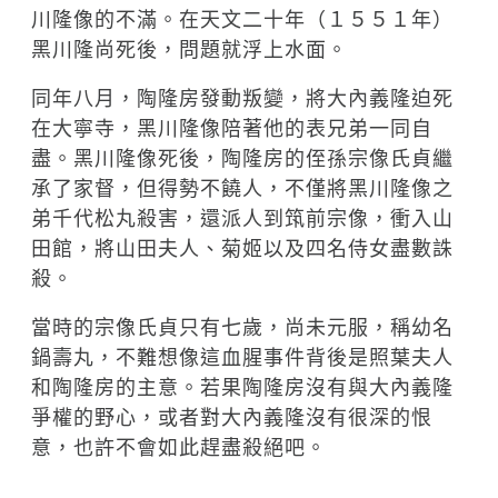
川隆像的不滿。在天文二十年（１５５１年）
黑川隆尚死後，問題就浮上水面。
同年八月，陶隆房發動叛變，將大內義隆迫死
在大寧寺，黑川隆像陪著他的表兄弟一同自
盡。黑川隆像死後，陶隆房的侄孫宗像氏貞繼
承了家督，但得勢不饒人，不僅將黑川隆像之
弟千代松丸殺害，還派人到筑前宗像，衝入山
田館，將山田夫人、菊姬以及四名侍女盡數誅
殺。
當時的宗像氏貞只有七歲，尚未元服，稱幼名
鍋壽丸，不難想像這血腥事件背後是照葉夫人
和陶隆房的主意。若果陶隆房沒有與大內義隆
爭權的野心，或者對大內義隆沒有很深的恨
意，也許不會如此趕盡殺絕吧。