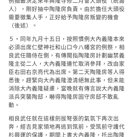
例抽籤決定來年興隆寺修二月會大頭役（統籌
人），剛好抽中陶隆房負責。由於擔任大頭役
需要徵集人手，正好給予陶隆房叛變的機會
（後述）。
５‧同年九月十五日，按照慣例大內義隆本來
必須出席仁壁神社和山口今八幡宮的例祭，相
良武任隨侍在側，有傳聞指陶隆房計劃幽禁義
隆主從二人，大內義隆連忙取消參拜，改由家
臣右田右京亮代為出席。第二天陶隆房等人得
悉後，趕緊向大內義隆澄清絕無此事，但未能
消除大內義隆疑慮，當晚就有傳言說大內義隆
派兵突襲陶邸，嚇得陶隆房固守房邸不敢亂
動。
相良武任就在這樣劍拔弩張的氣氛下再次出
奔，經吉見家領地再逃到筑前，受筑前守護代
杉興運的保護，期間上書大內義隆，托出陶隆