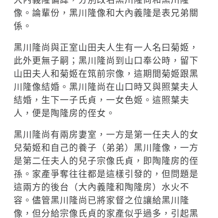
大內義隆偏諱，分別改名黑川隆尚和黑川隆
像。論輩份，黑川隆像和大內義隆是表兄弟關
係。
黑川隆尚與正室山田夫人生有一人名曰菊姬，
此外更無子嗣；黑川隆尚到山口奉公時，留下
山田夫人和菊姬在筑前宗像，這期間菊姬跟黑
川隆像結婚。黑川隆尚在山口時又與照葉夫人
結婚，生下一子氏貞，一女色姬。這照葉夫
人，便是陶隆房的侄女。
黑川隆尚有兩房妻室，一方是第一任夫人的女
兒菊姬和自己的養子（弟弟）黑川隆像，一方
是第二任夫人的兒子宗像氏貞，即陶隆房的侄
孫。家產爭奪往往都是這樣引發的，但問題是
這兩方的後台（大內義隆和陶隆房）水火不
容。儘管黑川隆尚已將家督之位讓給黑川隆
像，但分給宗像氏貞的家產似乎過多，引起黑