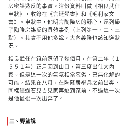
房密謀造反的事實。這份資料叫做《相良武任
申狀》，收錄在《言延覺書》和《毛利家文
書》。申狀中，他明言陶隆房的野心，還列舉
了陶隆房謀反的具體事例（上列第一、二、三
點）。其實不用他多說，大內義隆也該知道狀
況。
相良武任在筑前逗留了幾個月，在第二年（１
５５１年）正月回到山口，第三度出仕大內
家。但是這一次的氣氛相當惡劣，已無化解的
可能，結果在八月，在陶隆房舉兵之前出奔，
同樣經過石見吉見家再逃到筑前，不過這一次
是他最後一次出奔了。
三、野望說